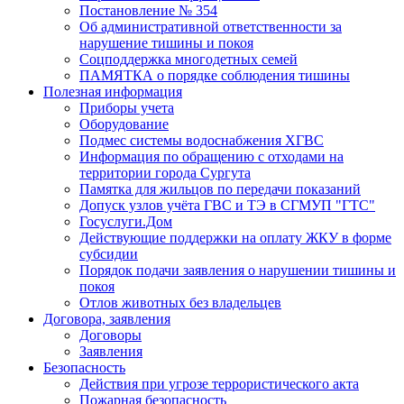
Постановление № 354
Об административной ответственности за
нарушение тишины и покоя
Соцподдержка многодетных семей
ПАМЯТКА о порядке соблюдения тишины
Полезная информация
Приборы учета
Оборудование
Подмес системы водоснабжения ХГВС
Информация по обращению с отходами на
территории города Сургута
Памятка для жильцов по передачи показаний
Допуск узлов учёта ГВС и ТЭ в СГМУП "ГТС"
Госуслуги.Дом
Действующие поддержки на оплату ЖКУ в форме
субсидии
Порядок подачи заявления о нарушении тишины и
покоя
Отлов животных без владельцев
Договора, заявления
Договоры
Заявления
Безопасность
Действия при угрозе террористического акта
Пожарная безопасность